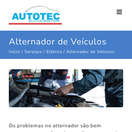
Ir
para
o
conteúdo
Alternador de Veículos
Início
Serviços
Elétrica
Alternador de Veículos
Os problemas no alternador são bem